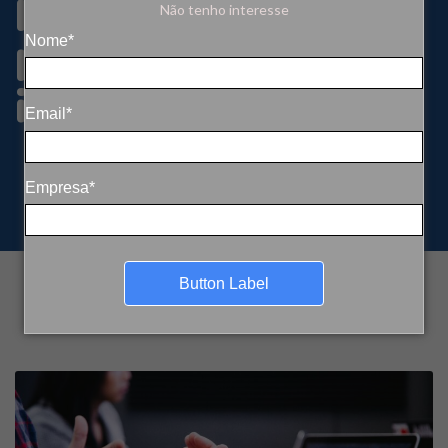
pode abrir portas
Não tenho interesse
para novos
Nome*
investimentos
Email*
Empresa*
Button Label