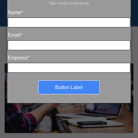
Não tenho interesse
Nome*
Email*
Empresa*
Button Label