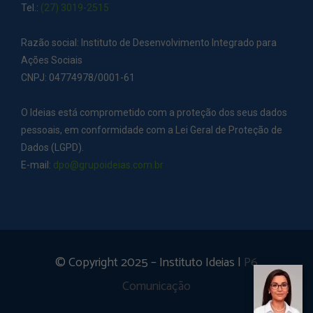
Tel.:
(27) 3019-2515
Razão social: Instituto de Desenvolvimento Integrado para
Ações Sociais
CNPJ: 04774978/0001-61
O Ideias está comprometido com a proteção dos seus dados
pessoais, em conformidade com a Lei Geral de Proteção de
Dados (LGPD).
E-mail:
dpo@grupoideias.com.br
© Copyright 2025 – Instituto Ideias |
P6
Comunicação