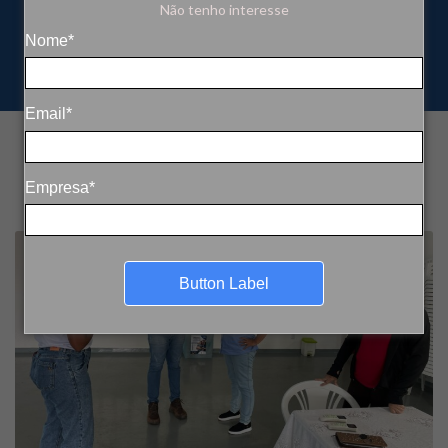
Não tenho interesse
Nome*
Email*
Empresa*
Button Label