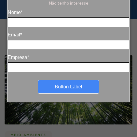
Não tenho interesse
Nome*
Email*
Empresa*
Button Label
MEIO AMBIENTE