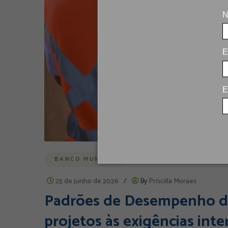
N
E
E
BANCO MUNDIAL
25 de junho de 2026
/
By
Priscilla Moraes
Padrões de Desempenho da
projetos às exigências inte