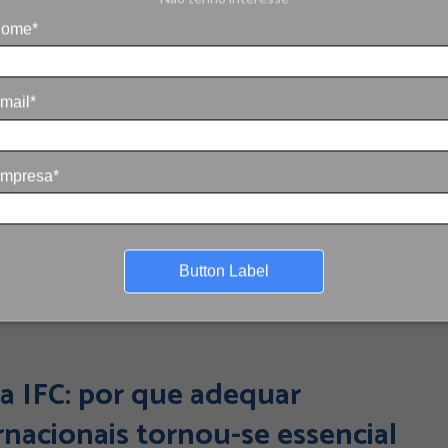
ome*
mail*
mpresa*
Button Label
 IFC: por que adequar
rnacionais tornou-se essencial