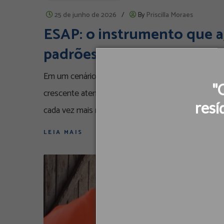
25 de junho de 2026
/
By
Priscilla Moraes
ESAP: o instrumento que a
padrões internacionais de 
Em um cenário marcado pelo aumento das exigência
"
crescente atenção de investidores aos impactos 
resí
cada vez mais relevante: o seu projeto está realm
LEIA MAIS