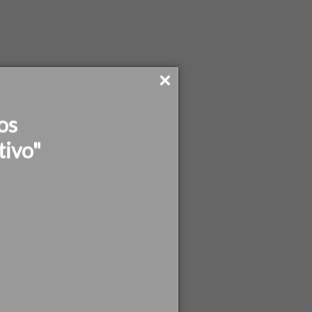
os
tivo"