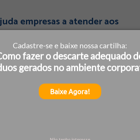
juda empresas a atender aos
sustentabilidade
Cadastre-se e baixe nossa cartilha:
s regulatórias, pela ampliação dos critérios ESG e pela
Como fazer o descarte adequado d
socioambientais dos negócios, uma pergunta se torna
duos gerados no ambiente corpora
ente preparado
Baixe Agora!
Não tenho interesse