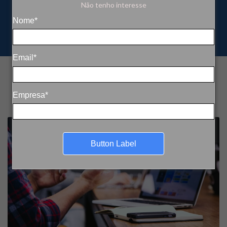
Não tenho interesse
Nome*
Email*
Empresa*
Button Label