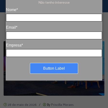
Não tenho interesse
Nome*
Email*
Empresa*
Button Label
28 de maio de 2026
/
By
Priscilla Moraes