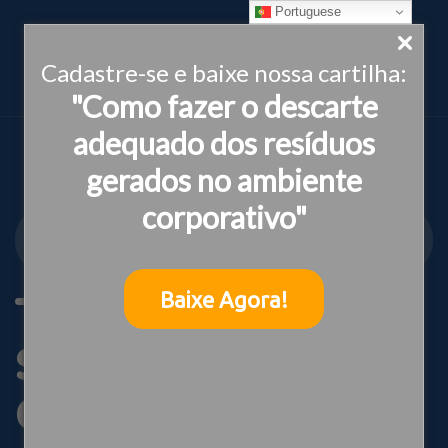
Portuguese
Cadastre-se e baixe nossa cartilha:
"Como fazer o descarte
adequado dos resíduos
gerados no ambiente
corporativo"
INSTITUTO IDEIAS
SUSTENTABILIDADE CORPORATIVA
Tag:
Baixe Agora!
Sustentabilidade
Corporativa