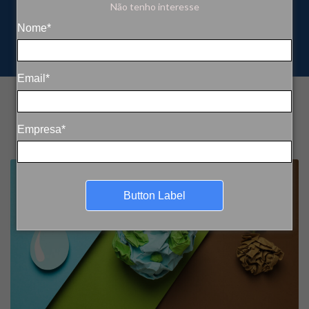
Não tenho interesse
Nome*
Email*
Empresa*
Button Label