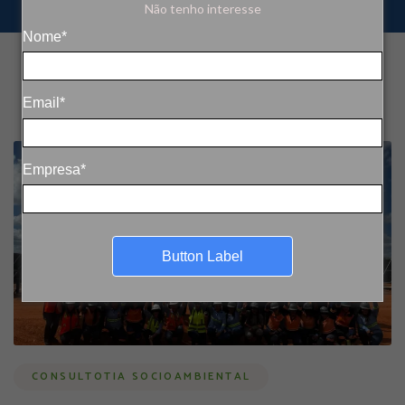
Não tenho interesse
Nome*
Email*
Empresa*
Button Label
CONSULTOTIA SOCIOAMBIENTAL