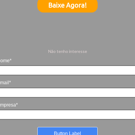
Baixe Agora!
Não tenho interesse
ome*
mail*
mpresa*
Button Label