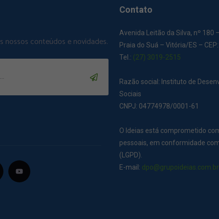
Contato
Avenida Leitão da Silva, nº 180 
os nossos conteúdos e novidades.
Praia do Suá – Vitória/ES – CEP
Tel.:
(27) 3019-2515
Razão social: Instituto de Dese
Sociais
CNPJ: 04774978/0001-61
O Ideias está comprometido co
pessoais, em conformidade com 
(LGPD).
E-mail:
dpo@grupoideias.com.b