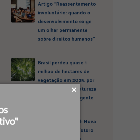
Artigo “Reassentamento
involuntário: quando o
desenvolvimento exige
um olhar permanente
sobre direitos humanos”
Brasil perdeu quase 1
milhão de hectares de
vegetação em 2025: por
que conservar a natureza
continua sendo urgente
os
tivo"
Entrevista ESBrasil: Nova
liderança projeta futuro
do Instituto Ideias