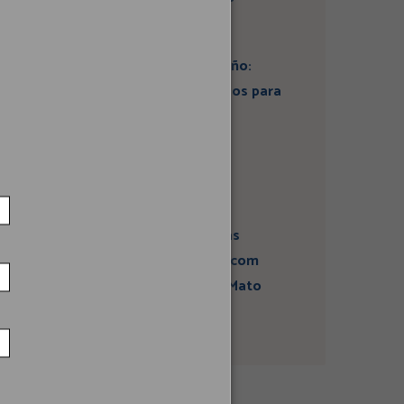
Artigo: Super El Niño:
estamos preparados para
seus impactos na
economia?
Campanha sobre
atividades sísmicas
fortalece diálogo com
comunidades em Mato
Grosso do Sul