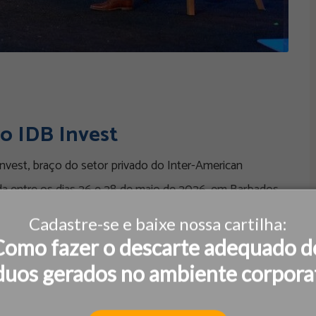
do IDB Invest
nvest, braço do setor privado do Inter-American
a entre os dias 26 e 28 de maio de 2026, em Barbados,
ionais, bancos
Cadastre-se e baixe nossa cartilha:
Como fazer o descarte adequado d
duos gerados no ambiente corpora