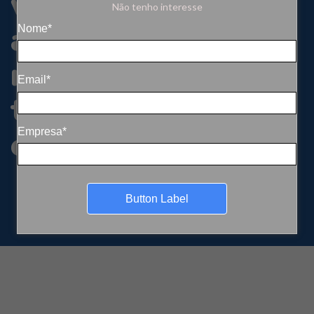
visando proteger o
Não tenho interesse
ambiente e
Nome*
redesenhar a
Email*
transição
energética
Empresa*
Button Label