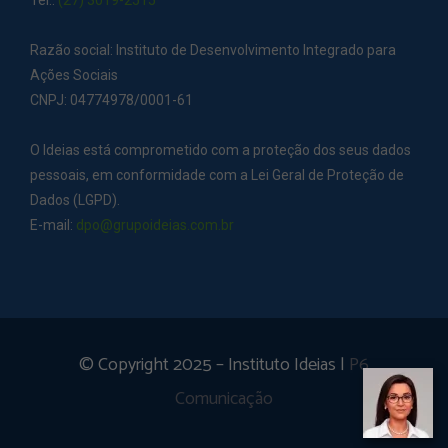
Razão social: Instituto de Desenvolvimento Integrado para
Ações Sociais
CNPJ: 04774978/0001-61
O Ideias está comprometido com a proteção dos seus dados
pessoais, em conformidade com a Lei Geral de Proteção de
Dados (LGPD).
E-mail:
dpo@grupoideias.com.br
© Copyright 2025 – Instituto Ideias |
P6
Comunicação