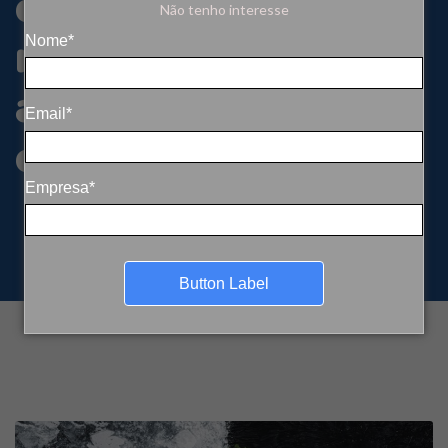
climática e
Não tenho interesse
necessidade de
Nome*
adaptação das
Email*
cidades
Empresa*
Button Label