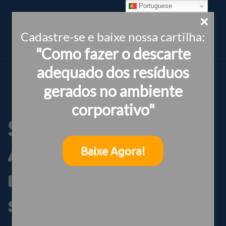
Portuguese
Cadastre-se e baixe nossa cartilha:
"Como fazer o descarte
adequado dos resíduos
gerados no ambiente
corporativo"
Semana do Meio
Ambiente
Baixe Agora!
reacende alerta
sobre crise