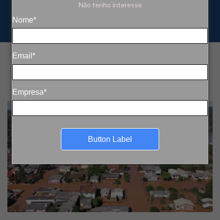
Não tenho interesse
Nome*
Email*
Empresa*
Button Label