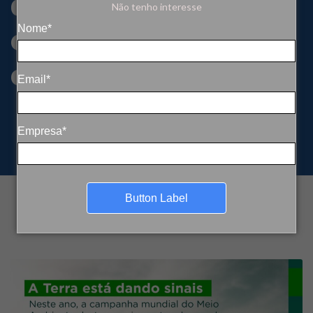
decisões urgentes
Não tenho interesse
e transformação
Nome*
coletiva
Email*
Empresa*
Button Label