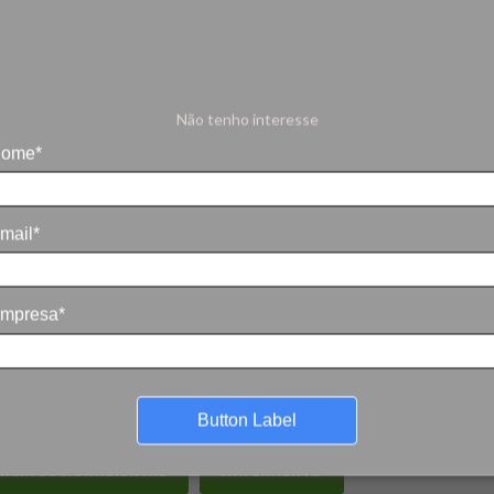
Não tenho interesse
ome*
ro de Lideranças 2026 realizado
mail*
mpresa*
CIDADANIA
COMUNICAÇÃO COMUNITÁRIA
BIENTAL
DESENVOLVIMENTO TERRITORIAL
Button Label
ÊNCIA SOCIOAMBIENTAL
MAPEAMENTO