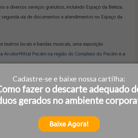
o a diversos serviços gratuitos, incluindo Espaço da Beleza,
de segunda via de documentos e atendimentos no Espaço da
e teatros locais e bandas musicais, uma exposição
da
ArcelorMittal Pecém na região do Complexo do Pecém
e a
Cadastre-se e baixe nossa cartilha:
da Secretária Municipal de Assistência Social,
Como fazer o descarte adequado d
 e representantes de associações locais, reforçando o
duos gerados no ambiente corpora
dades.
 a importância da articulação entre empresas, comunidades
Baixe Agora!
mais conectados, participativos e com melhores oportunidades