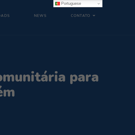
Portuguese
OADS
NEWS
CONTATO
comunitária para
cém