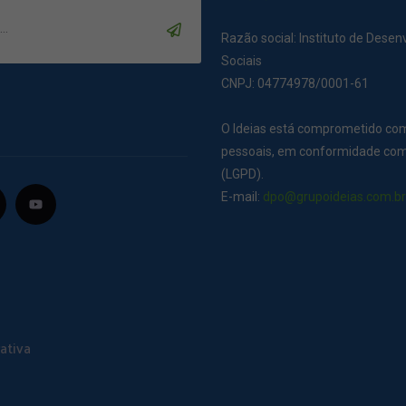
Razão social: Instituto de Dese
Sociais
CNPJ: 04774978/0001-61
O Ideias está comprometido co
pessoais, em conformidade com 
(LGPD).
E-mail:
dpo@grupoideias.com.b
ativa