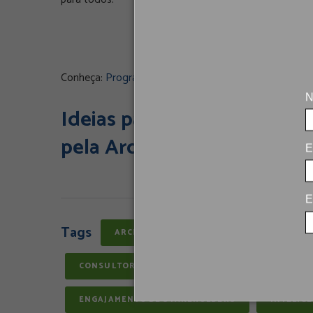
Conheça:
Programa de Diálogo Social – Pecém, Ceará
N
Ideias participa de Encont
pela ArcelorMittal Pecém
E
E
Tags
ARCELORMITTAL PECÉM
CEARÁ
CONSULTORIA ESG
CONSULTORIA SOCIOAM
ENGAJAMENTO DE STAKEHOLDERS
INTELIG