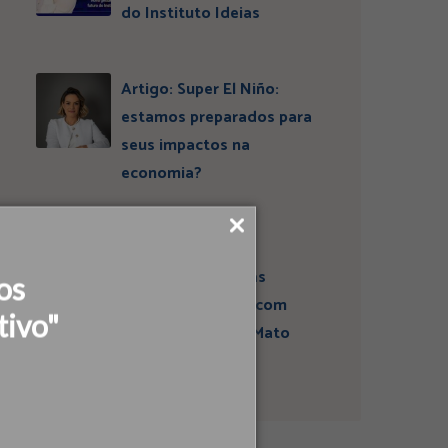
do Instituto Ideias
Artigo: Super El Niño:
estamos preparados para
seus impactos na
economia?
Campanha sobre
atividades sísmicas
os
fortalece diálogo com
tivo"
comunidades em Mato
Grosso do Sul