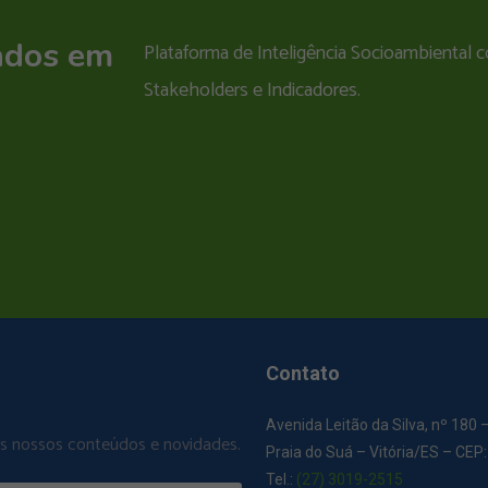
ados em
Plataforma de Inteligência Socioambiental
Stakeholders e Indicadores.
Contato
Avenida Leitão da Silva, nº 180 
os nossos conteúdos e novidades.
Praia do Suá – Vitória/ES – CEP
Tel.:
(27) 3019-2515