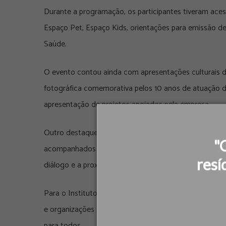
Durante a programação, os participantes tiveram acess
Espaço Pet, Espaço Kids, orientações para emissão 
Saúde.
O evento contou ainda com apresentações culturais d
fotográfica comemorativa pelos 10 anos de atuação 
apresentação de projetos apoiados pela empresa.
Outro destaque foi a presença do Prefeito Municipal e 
"
acompanhados de importantes lideranças comunitárias
resí
diálogo e a proximidade entre a empresa e as comuni
Para o Instituto Ideias, ações como essa demonstram
e organizações sociais na construção de territórios 
para todos.