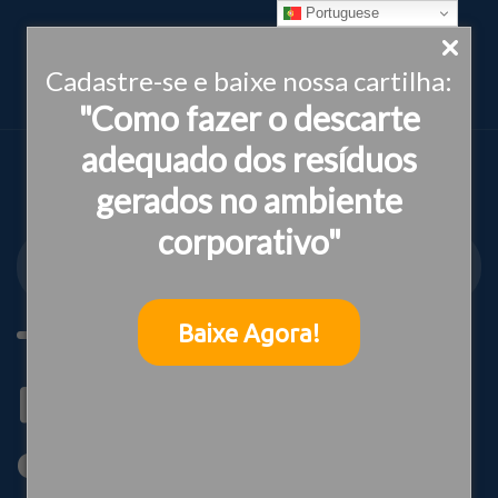
Portuguese
Cadastre-se e baixe nossa cartilha:
"Como fazer o descarte
adequado dos resíduos
gerados no ambiente
corporativo"
INSTITUTO IDEIAS
RELACIONAMENTO COM COMUNIDADES
Tag:
Baixe Agora!
Relacionamento
com comunidades