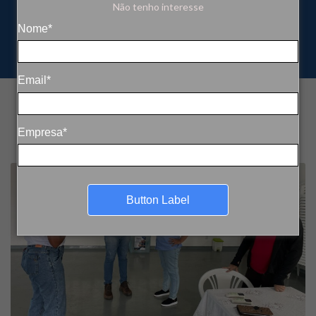
Não tenho interesse
Nome*
Email*
Empresa*
Button Label