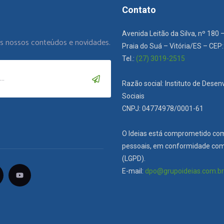
Contato
Avenida Leitão da Silva, nº 180 
os nossos conteúdos e novidades.
Praia do Suá – Vitória/ES – CEP
Tel.:
(27) 3019-2515
Razão social: Instituto de Dese
Sociais
CNPJ: 04774978/0001-61
O Ideias está comprometido co
pessoais, em conformidade com 
(LGPD).
E-mail:
dpo@grupoideias.com.b