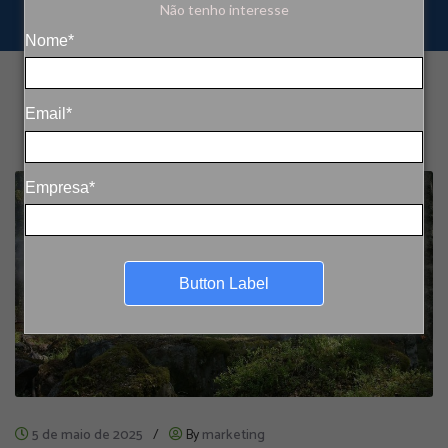
Não tenho interesse
Nome*
Email*
Empresa*
Button Label
5 de maio de 2025
/
By
marketing