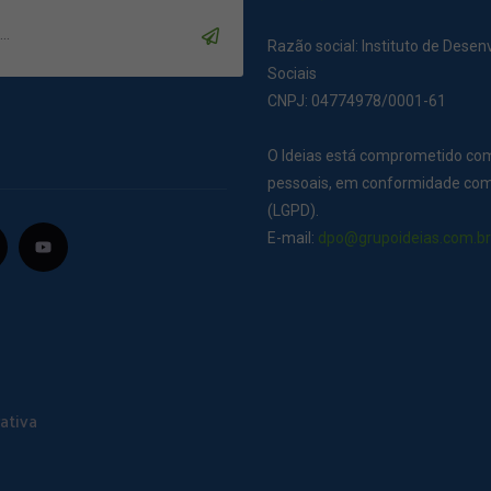
Razão social: Instituto de Dese
Sociais
CNPJ: 04774978/0001-61
O Ideias está comprometido co
pessoais, em conformidade com 
(LGPD).
E-mail:
dpo@grupoideias.com.b
ativa