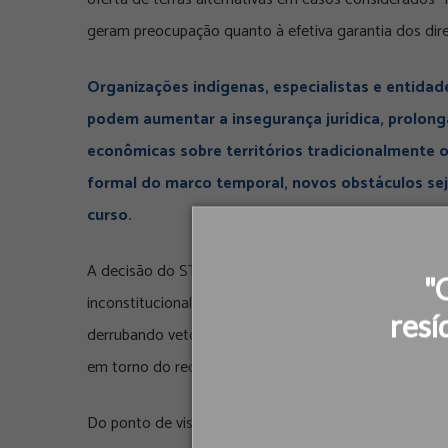
geram preocupação quanto à efetiva garantia dos direit
Organizações indígenas, especialistas e entidad
podem aumentar a insegurança jurídica, prolonga
econômicas sobre territórios tradicionalmente
formal do marco temporal, novos obstáculos sej
curso.
A decisão do STF ocorre em um contexto de forte te
"
inconstitucional em 2023, o Congresso Nacional aprov
resí
derrubando vetos presidenciais e levando o tema novam
em torno do reconhecimento dos direitos indígenas e d
Do ponto de vista ambiental, o debate vai além da qu