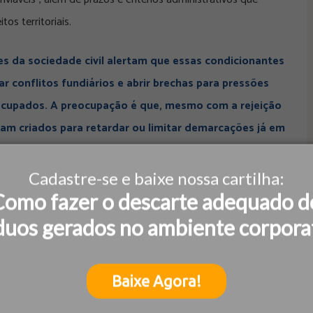
os territoriais.
es da sociedade civil alertam que essas condicionantes
r conflitos fundiários e abrir brechas para pressões
 ocupados. A preocupação é que, mesmo com a rejeição
am criados para retardar ou limitar demarcações já em
Cadastre-se e baixe nossa cartilha:
nsão entre os Poderes. Após o Supremo ter declarado a tese
Como fazer o descarte adequado d
ou a Lei nº 14.701, que tentou restabelecer o marco temporal,
duos gerados no ambiente corpora
ente ao Judiciário. O cenário evidencia a disputa política
o uso e ocupação do território brasileiro.
Baixe Agora!
estão jurídica. Terras indígenas são reconhecidas como