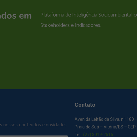
ados em
Plataforma de Inteligência Socioambiental
Stakeholders e Indicadores.
Contato
Avenida Leitão da Silva, nº 180 
os nossos conteúdos e novidades.
Praia do Suá – Vitória/ES – CEP
Tel.:
(27) 3019-2515