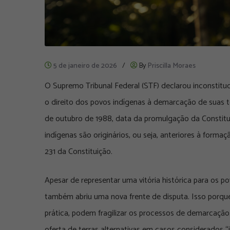
5 de janeiro de 2026
/
By
Priscilla Moraes
O Supremo Tribunal Federal (STF) declarou inconstit
o direito dos povos indígenas à demarcação de suas 
de outubro de 1988, data da promulgação da Constituiç
indígenas são originários, ou seja, anteriores à formaç
231 da Constituição.
Apesar de representar uma vitória histórica para os p
também abriu uma nova frente de disputa. Isso porque
prática, podem fragilizar os processos de demarcação.
oferta de terras alternativas em casos considerados “i