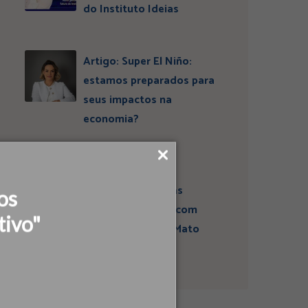
do Instituto Ideias
Artigo: Super El Niño:
estamos preparados para
seus impactos na
economia?
Campanha sobre
atividades sísmicas
os
fortalece diálogo com
tivo"
comunidades em Mato
Grosso do Sul