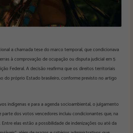
ucional a chamada tese do marco temporal, que condicionava
terras à comprovação de ocupação ou disputa judicial em 5
ão Federal. A decisão reafirma que os direitos territoriais
ão do próprio Estado brasileiro, conforme previsto no artigo
ovos indígenas e para a agenda socioambiental, o julgamento
 parte dos votos vencedores incluiu condicionantes que, na
 Entre elas estão a possibilidade de indenizações ou até da
nviáveis”, além de prazos e critérios administrativos que