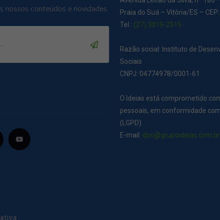
Avenida Leitão da Silva, nº 180 
os nossos conteúdos e novidades.
Praia do Suá – Vitória/ES – CEP
Tel.:
(27) 3019-2515
Razão social: Instituto de Dese
Sociais
CNPJ: 04774978/0001-61
O Ideias está comprometido co
pessoais, em conformidade com 
(LGPD).
E-mail:
dpo@grupoideias.com.b
ativa