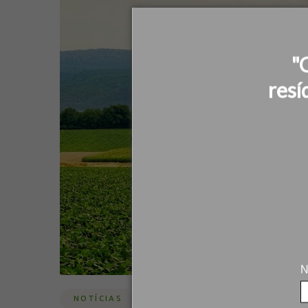
"
resí
N
NOTÍCIAS