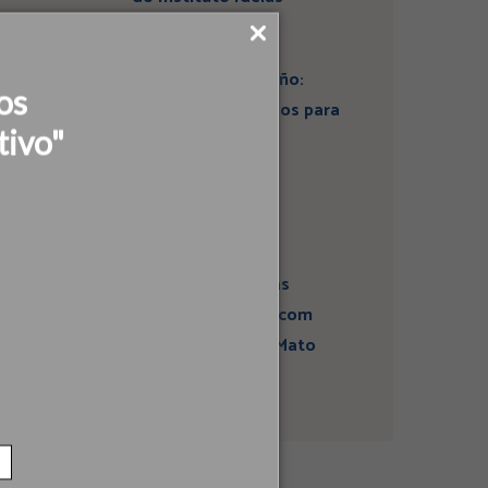
Artigo: Super El Niño:
os
estamos preparados para
tivo"
seus impactos na
economia?
Campanha sobre
atividades sísmicas
fortalece diálogo com
comunidades em Mato
Grosso do Sul