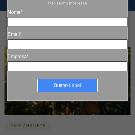
Não tenho interesse
Nome*
Email*
Empresa*
Button Label
MEIO AMBIENTE