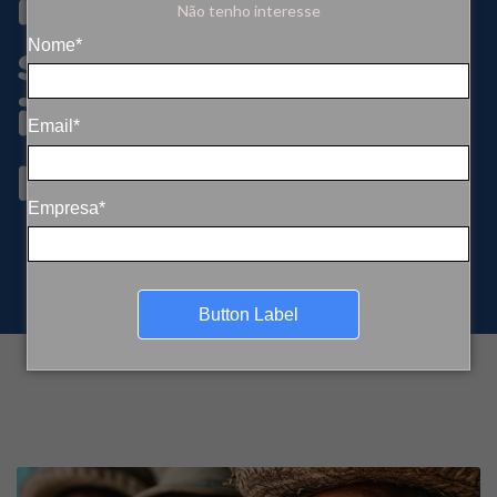
inovação
Não tenho interesse
sustentável,
Nome*
inclusão social e
Email*
prosperidade
Empresa*
Button Label