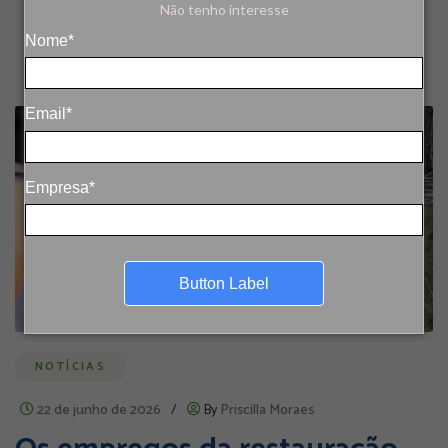
Não tenho interesse
Nome*
Email*
Empresa*
Button Label
NOTÍCIAS
22 de junho de 2026
/
By
Priscilla Moraes