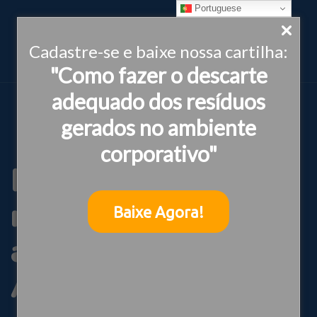
Portuguese
Cadastre-se e baixe nossa cartilha:
"Como fazer o descarte
adequado dos resíduos
gerados no ambiente
corporativo"
Ideias participa de
missão de
Baixe Agora!
auditoria da
Arcadis em