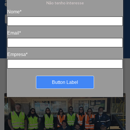
aderência aos
Não tenho interesse
padrões do IFC
Nome*
Email*
Empresa*
Button Label