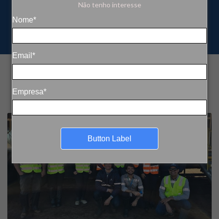
Não tenho interesse
Nome*
Email*
Empresa*
Button Label