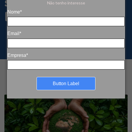
socioambiental no
Não tenho interesse
Brasil
Nome*
Email*
Empresa*
Button Label