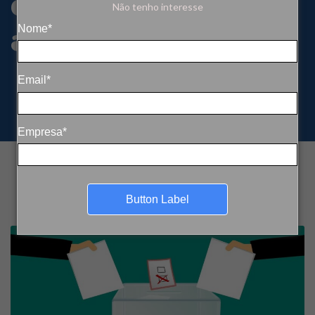
com a pauta
Não tenho interesse
ambiental
Nome*
Email*
Empresa*
Button Label