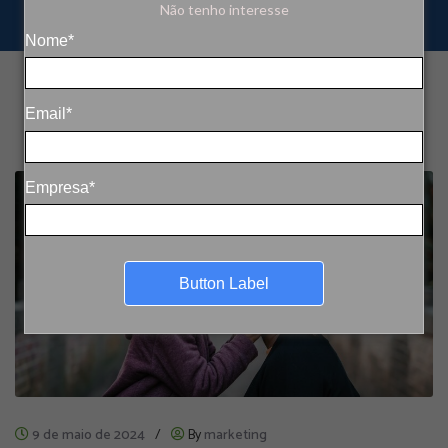
Não tenho interesse
Nome*
Email*
Empresa*
Button Label
9 de maio de 2024
/
By
marketing