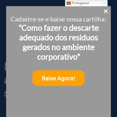
Portuguese
Cadastre-se e baixe nossa cartilha:
"Como fazer o descarte
adequado dos resíduos
gerados no ambiente
corporativo"
Dia das mães com
amor e
Baixe Agora!
sustentabilidade