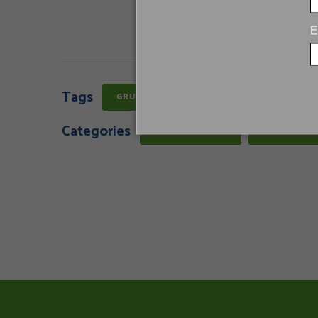
E
Tags
GRUPO IDEIAS
MATERIAIS RECICLÁV
Categories
MEIO AMBIENTE
NOTÍCIAS