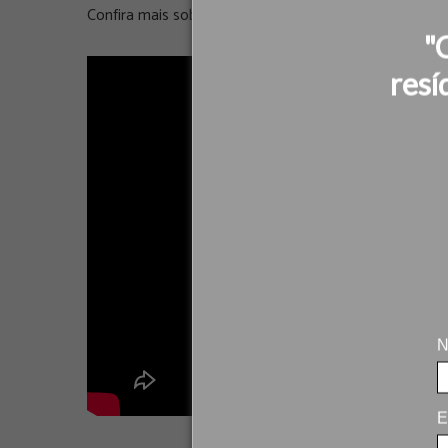
Confira mais sobre o Projeto no vídeo abaixo.
"
resí
N
E