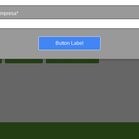
mpresa*
EIS
PET
RECICLAGEM
VALE
Button Label
RECICLAGEM
SUSTENTABILIDADE