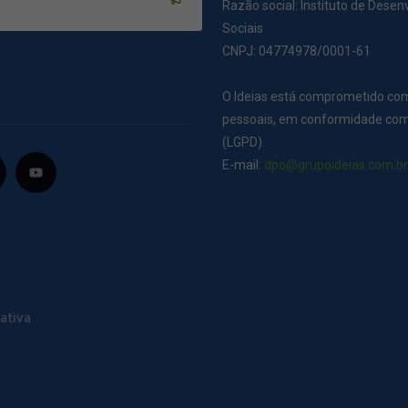
Razão social: Instituto de Dese
Sociais
CNPJ: 04774978/0001-61
O Ideias está comprometido co
pessoais, em conformidade com 
(LGPD).
E-mail:
dpo@grupoideias.com.b
ativa