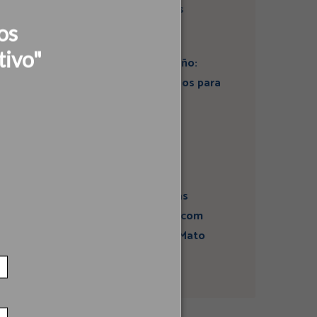
do Instituto Ideias
os
tivo"
Artigo: Super El Niño:
estamos preparados para
seus impactos na
economia?
Campanha sobre
atividades sísmicas
fortalece diálogo com
comunidades em Mato
Grosso do Sul