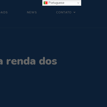
Portuguese
OADS
NEWS
CONTATO
a renda dos