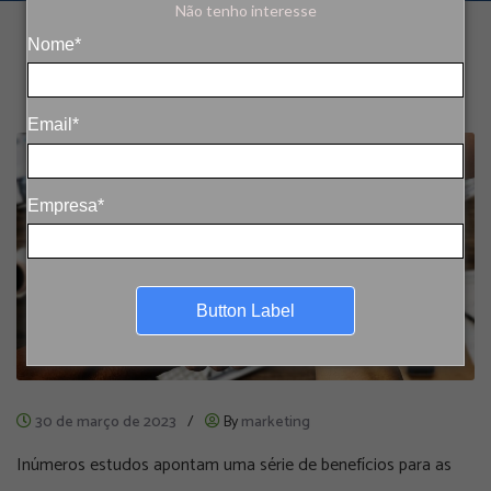
Não tenho interesse
Nome*
Email*
Empresa*
Button Label
30 de março de 2023
/
By
marketing
Inúmeros estudos apontam uma série de benefícios para as