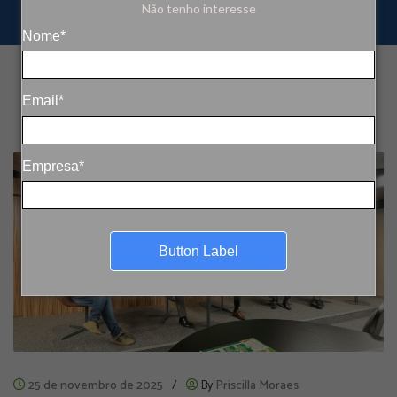
Não tenho interesse
Nome*
Email*
Empresa*
Button Label
25 de novembro de 2025
/
By
Priscilla Moraes