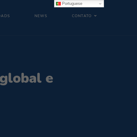
Portuguese
OADS
NEWS
CONTATO
global e