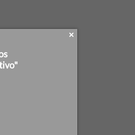
os
tivo"