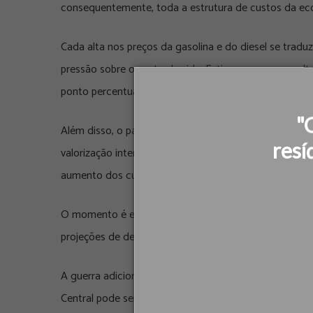
consequentemente, toda a estrutura de custos da ec
Cada alta nos preços da gasolina e do diesel se trad
pressão sobre o custo de vida. Estima-se que uma alt
ponto percentual.
"
Além disso, o país enfrenta um efeito duplo. Por um l
resí
valorização internacional da commodity. Por outro, 
aumento dos custos operacionais e logísticos.
O momento é especialmente delicado para a economia
projeções de desaceleração para cerca de 1,8% em 202
A guerra adiciona um novo fator de instabilidade. Com
Central pode ser forçado a manter juros elevados po