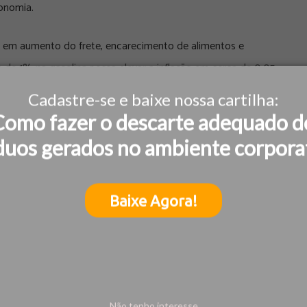
onomia.
uz em aumento do frete, encarecimento de alimentos e
a de 1% na gasolina possa elevar a inflação em cerca de 0,05
Cadastre-se e baixe nossa cartilha:
Como fazer o descarte adequado d
ado, empresas de óleo e gás podem se beneficiar da
duos gerados no ambiente corpora
setores como transporte, aviação e agronegócio sofrem com o
Baixe Agora!
 brasileira. Após um crescimento de apenas 2,3% em 2025 e
6, o país já vinha perdendo fôlego.
 inflação pressionada pelo petróleo e pelo dólar, o Banco
r mais tempo, adiando a retomada do crescimento.
Não tenho interesse