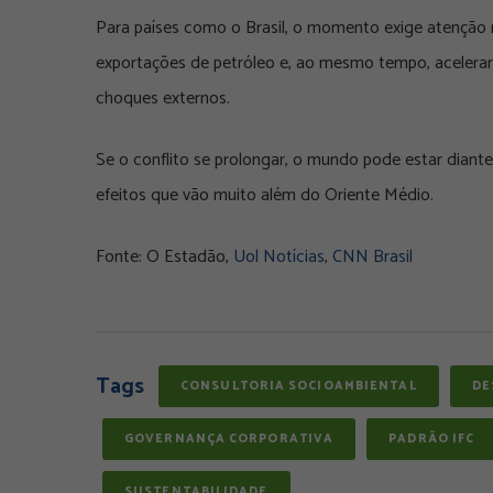
Para países como o Brasil, o momento exige atenção 
exportações de petróleo e, ao mesmo tempo, acelera
choques externos.
Se o conflito se prolongar, o mundo pode estar diante
efeitos que vão muito além do Oriente Médio.
Fonte: O Estadão,
Uol Notícias
,
CNN Brasil
Tags
CONSULTORIA SOCIOAMBIENTAL
DE
GOVERNANÇA CORPORATIVA
PADRÃO IFC
SUSTENTABILIDADE