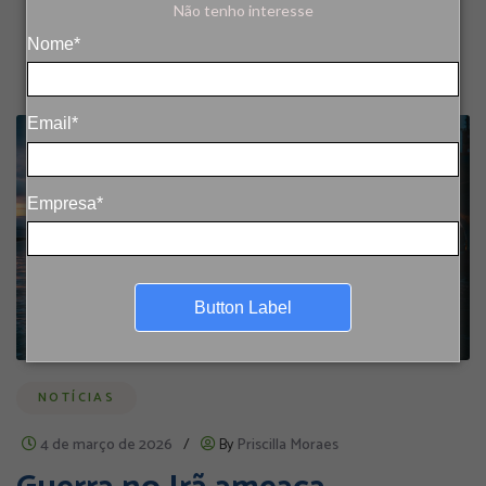
Não tenho interesse
Nome*
Email*
Empresa*
Button Label
NOTÍCIAS
4 de março de 2026
/
By
Priscilla Moraes