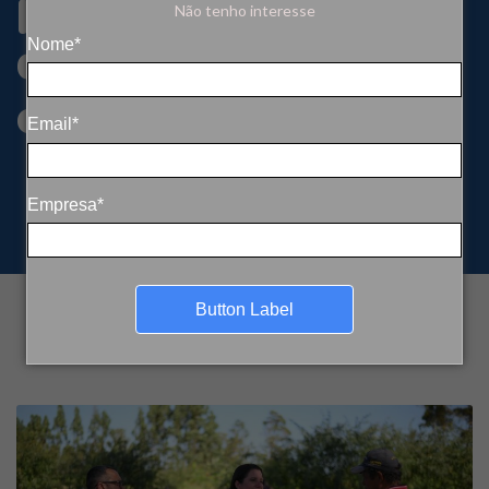
para empresas em
Não tenho interesse
diálogo com
Nome*
comunidades
Email*
Empresa*
Button Label