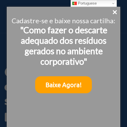
Portuguese
Cadastre-se e baixe nossa cartilha:
"Como fazer o descarte
adequado dos resíduos
gerados no ambiente
corporativo"
Gestão de
conflitos
Baixe Agora!
socioambientais:
pilar estratégico