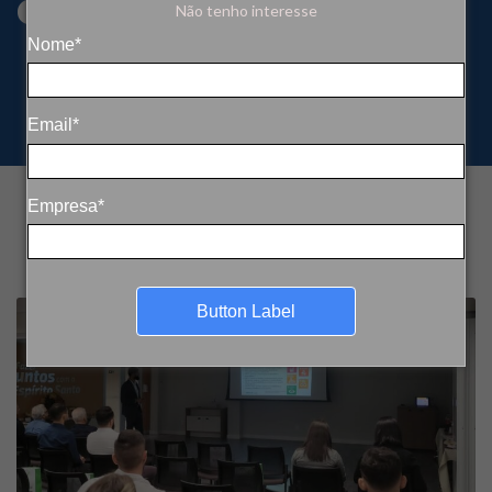
energia solar
Não tenho interesse
Nome*
Email*
Empresa*
Button Label