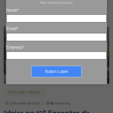
Não tenho interesse
Nome*
Email*
Empresa*
Button Label
DIÁLOGO SOCIAL
13 de junho de 2025
/
By
marketing