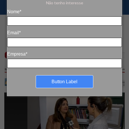
Não tenho interesse
Nome*
Email*
Empresa*
Button Label