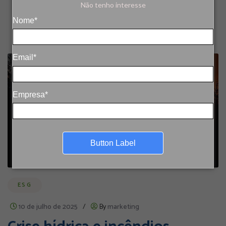
Não tenho interesse
Nome*
Email*
Empresa*
Button Label
ESG
10 de julho de 2025
/
By
marketing