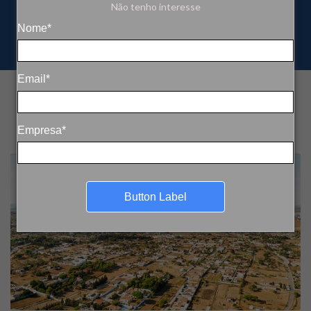
Não tenho interesse
Nome*
Email*
Empresa*
Button Label