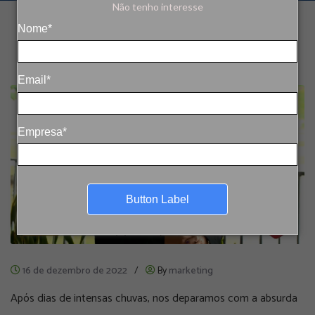
Não tenho interesse
Nome*
Email*
Empresa*
Button Label
16 de dezembro de 2022
/
By
marketing
Após dias de intensas chuvas, nos deparamos com a absurda