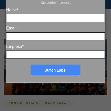
Não tenho interesse
Nome*
Email*
Empresa*
Button Label
CONSULTOTIA SOCIOAMBIENTAL