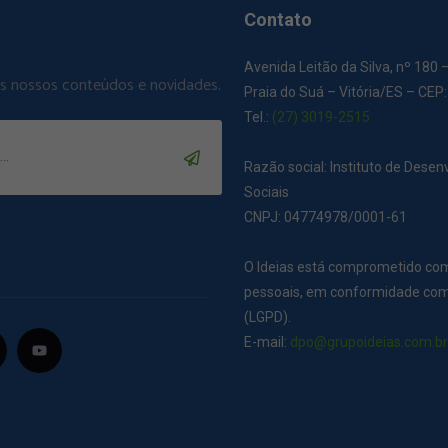
Contato
Avenida Leitão da Silva, nº 180 
os nossos conteúdos e novidades.
Praia do Suá – Vitória/ES – CEP
Tel.:
(27) 3019-2515
Razão social: Instituto de Dese
Sociais
CNPJ: 04774978/0001-61
O Ideias está comprometido co
pessoais, em conformidade com 
(LGPD).
E-mail:
dpo@grupoideias.com.b