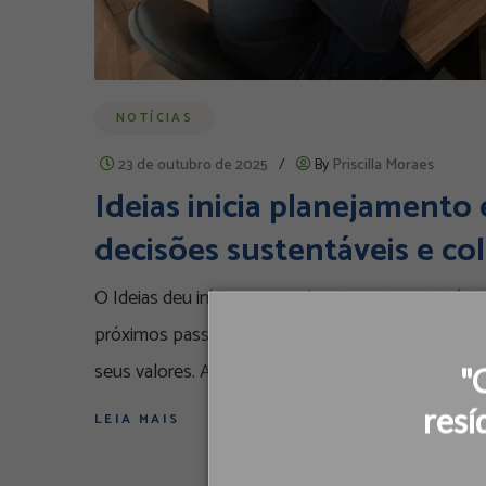
NOTÍCIAS
23 de outubro de 2025
/
By
Priscilla Moraes
Ideias inicia planejamento
decisões sustentáveis e co
O Ideias deu início ao seu planejamento estratég
próximos passos da instituição em direção a um f
seus valores. A consultoria é conduzida por
"
resí
LEIA MAIS