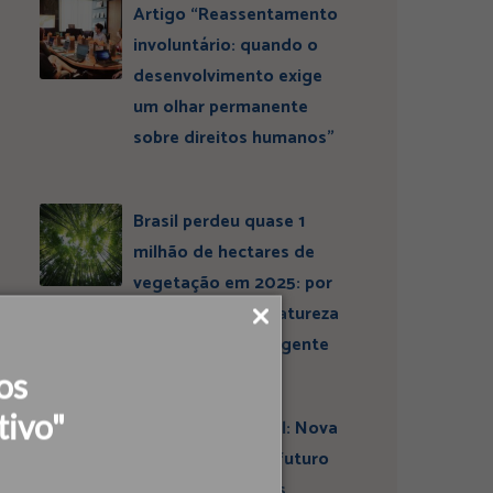
Artigo “Reassentamento
involuntário: quando o
desenvolvimento exige
um olhar permanente
sobre direitos humanos”
Brasil perdeu quase 1
milhão de hectares de
vegetação em 2025: por
que conservar a natureza
continua sendo urgente
os
tivo"
Entrevista ESBrasil: Nova
liderança projeta futuro
do Instituto Ideias