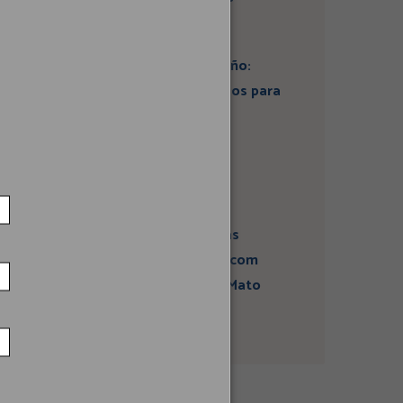
Artigo: Super El Niño:
estamos preparados para
seus impactos na
economia?
Campanha sobre
atividades sísmicas
fortalece diálogo com
comunidades em Mato
Grosso do Sul