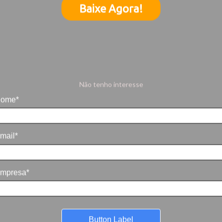
Baixe Agora!
Não tenho interesse
ome*
mail*
mpresa*
Button Label