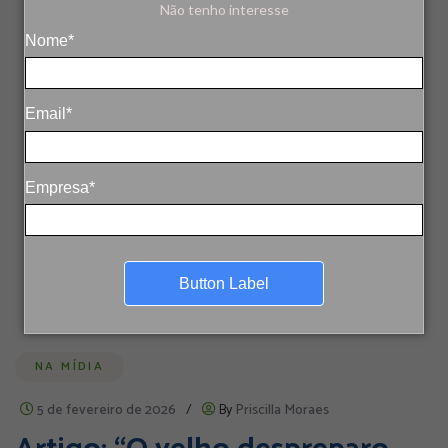
Não tenho interesse
Nome*
Email*
Empresa*
Button Label
NA MÍDIA
5 de fevereiro de 2026
/
By
Priscilla Moraes