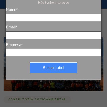
Não tenho interesse
Nome*
Email*
Empresa*
Button Label
CONSULTOTIA SOCIOAMBIENTAL