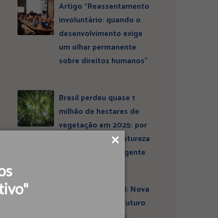
Artigo “Reassentamento
involuntário: quando o
desenvolvimento exige
um olhar permanente
sobre direitos humanos”
Brasil perdeu quase 1
milhão de hectares de
vegetação em 2025: por
que conservar a natureza
continua sendo urgente
os
tivo"
Entrevista ESBrasil: Nova
liderança projeta futuro
do Instituto Ideias