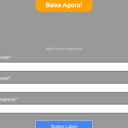
Baixe Agora!
Não tenho interesse
ome*
mail*
mpresa*
Button Label