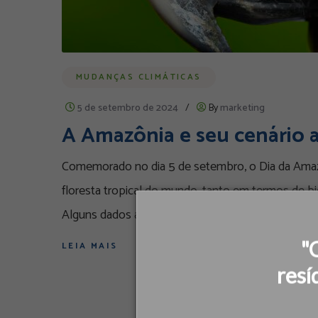
MUDANÇAS CLIMÁTICAS
5 de setembro de 2024
/
By
marketing
A Amazônia e seu cenário 
Comemorado no dia 5 de setembro, o Dia da Amazôn
floresta tropical do mundo, tanto em termos de bio
Alguns dados alarmantes sobre a Amazônia: De
"
LEIA MAIS
resí