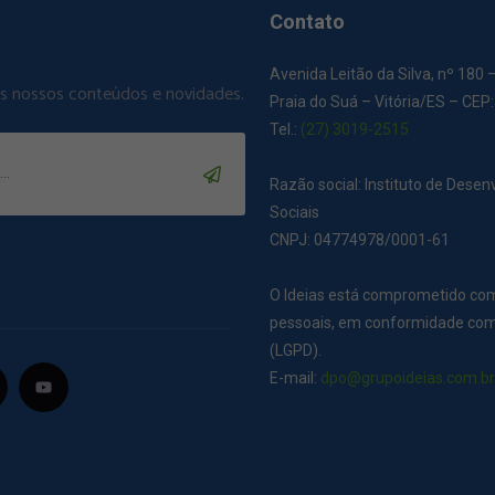
Contato
Avenida Leitão da Silva, nº 180 
os nossos conteúdos e novidades.
Praia do Suá – Vitória/ES – CEP
Tel.:
(27) 3019-2515
Razão social: Instituto de Dese
Sociais
CNPJ: 04774978/0001-61
O Ideias está comprometido co
pessoais, em conformidade com 
(LGPD).
E-mail:
dpo@grupoideias.com.b