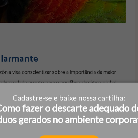
alarmante
ia visa conscientizar sobre a importância da maior
diversidade quanto para o equilíbrio climático global.
smatamento
Cadastre-se e baixe nossa cartilha:
Como fazer o descarte adequado d
duos gerados no ambiente corpora