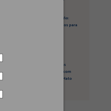
Artigo: Super El Niño:
estamos preparados para
seus impactos na
economia?
Campanha sobre
atividades sísmicas
fortalece diálogo com
comunidades em Mato
Grosso do Sul