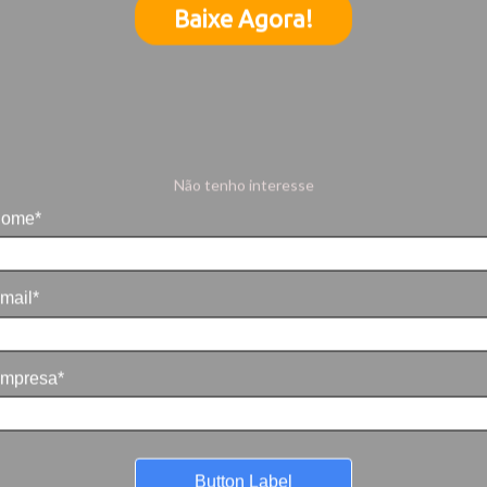
Baixe Agora!
Não tenho interesse
ome*
mail*
mpresa*
Button Label