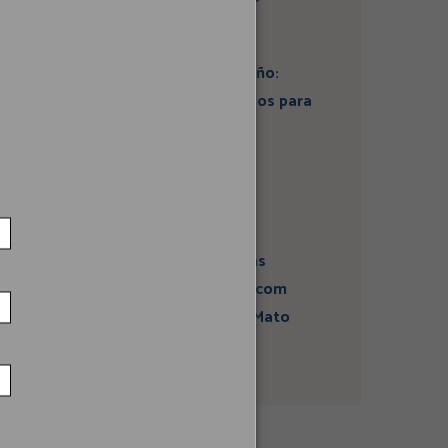
Artigo: Super El Niño:
estamos preparados para
seus impactos na
economia?
Campanha sobre
atividades sísmicas
fortalece diálogo com
comunidades em Mato
Grosso do Sul