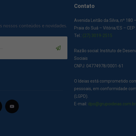
Contato
Avenida Leitão da Silva, nº 180 
os nossos conteúdos e novidades.
Praia do Suá – Vitória/ES – CEP
Tel.:
(27) 3019-2515
Razão social: Instituto de Dese
Sociais
CNPJ: 04774978/0001-61
O Ideias está comprometido co
pessoais, em conformidade com 
(LGPD).
E-mail:
dpo@grupoideias.com.b