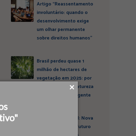
Artigo “Reassentamento
involuntário: quando o
desenvolvimento exige
um olhar permanente
sobre direitos humanos”
Brasil perdeu quase 1
milhão de hectares de
vegetação em 2025: por
que conservar a natureza
continua sendo urgente
os
tivo"
Entrevista ESBrasil: Nova
liderança projeta futuro
do Instituto Ideias