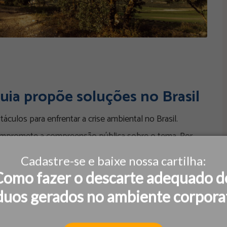
uia propõe soluções no Brasil
áculos para enfrentar a crise ambiental no Brasil.
compromete a compreensão pública sobre o tema. Por
as para combater esse
Cadastre-se e baixe nossa cartilha:
Como fazer o descarte adequado d
duos gerados no ambiente corpora