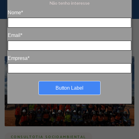
Não tenho interesse
Nome*
Email*
Empresa*
Button Label
CONSULTOTIA SOCIOAMBIENTAL