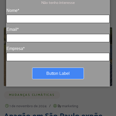
Não tenho interesse
Nome*
Email*
Empresa*
Button Label
MUDANÇAS CLIMÁTICAS
1 de novembro de 2024
/
By
marketing