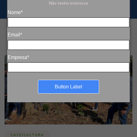
Não tenho interesse
Nome*
Email*
Empresa*
Button Label
CAFEICULTURA