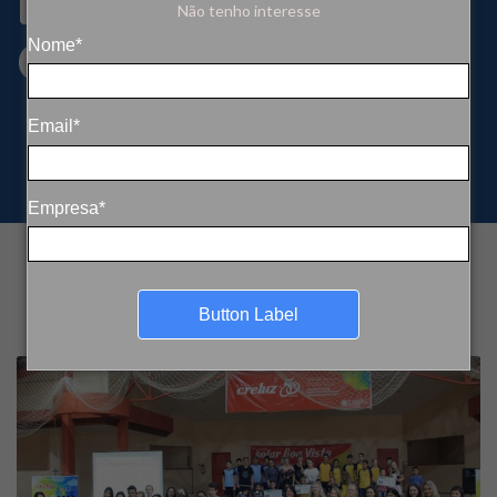
Educacional do
Não tenho interesse
Grupo Creluz
Nome*
Email*
Empresa*
Button Label